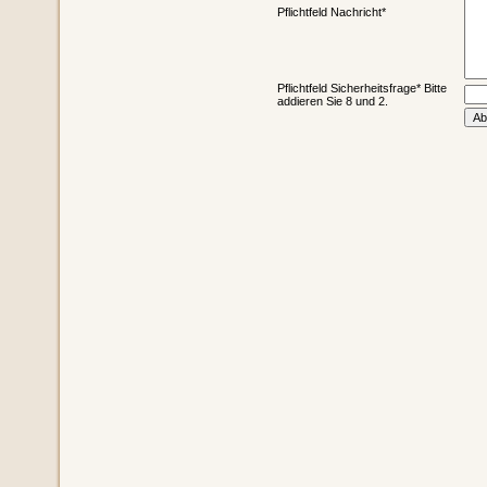
Pflichtfeld
Nachricht
*
Pflichtfeld
Sicherheitsfrage
*
Bitte
addieren Sie 8 und 2.