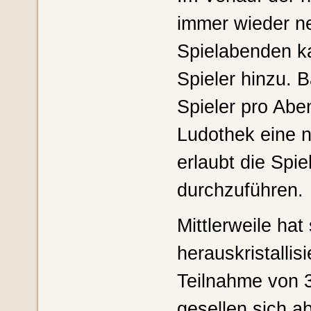
immer wieder n
Spielabenden k
Spieler hinzu. B
Spieler pro Abe
Ludothek eine n
erlaubt die Spi
durchzuführen.
Mittlerweile hat
herauskristalli
Teilnahme von 3
gesellen sich a